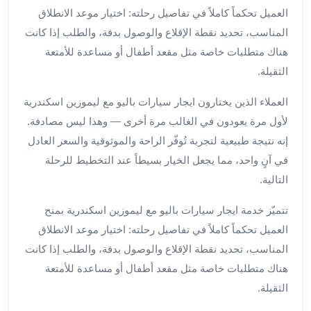
العميل تحكماً كاملاً في تفاصيل رحلته: اختيار موعد الانطلاق
ليموزين
المناسب، تحديد نقطة الإقلاع والوصول بدقة، والطلب إذا كانت
مطار
برج
هناك متطلبات خاصة مثل مقعد أطفال أو مساعدة للأمتعة
العرب
الثقيلة.
سيارات
بالسائق
العملاء الذين يختارون ايجار سيارات باليو مع ليموزين اسكندرية
من
لأول مرة يعودون في الغالب مرة أخرى — وهذا ليس مصادفة.
مطار
إنه نتيجة طبيعية لتجربة تُوفّر الراحة والموثوقية والسعر العادل
برج
في آنٍ واحد، مما يجعل الخيار بسيطاً عند التخطيط للرحلة
العرب
التالية.
سيارات
توصيل
تتميّز خدمة ايجار سيارات باليو مع ليموزين اسكندرية بمنح
مطار
العميل تحكماً كاملاً في تفاصيل رحلته: اختيار موعد الانطلاق
برج
المناسب، تحديد نقطة الإقلاع والوصول بدقة، والطلب إذا كانت
العرب
توصيل
هناك متطلبات خاصة مثل مقعد أطفال أو مساعدة للأمتعة
مطار
الثقيلة.
برج