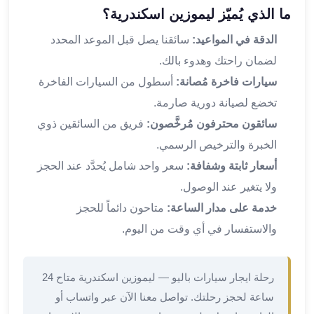
في
ما الذي يُميّز ليموزين اسكندرية؟
الاسكندرية
الدقة في المواعيد:
سائقنا يصل قبل الموعد المحدد
ليموزين
اسكندريه
لضمان راحتك وهدوء بالك.
ليموزين
سيارات فاخرة مُصانة:
أسطول من السيارات الفاخرة
الاسكندريه
تخضع لصيانة دورية صارمة.
مطروح
سائقون محترفون مُرخَّصون:
فريق من السائقين ذوي
ليموزين
القاهرة
الخبرة والترخيص الرسمي.
الاسكندرية
أسعار ثابتة وشفافة:
سعر واحد شامل يُحدَّد عند الحجز
ليموزين
ولا يتغير عند الوصول.
الاسكندريه
خدمة على مدار الساعة:
متاحون دائماً للحجز
الغردقه
والاستفسار في أي وقت من اليوم.
تأجير
سيارات
الاسكندريه
رحلة ايجار سيارات باليو — ليموزين اسكندرية متاح 24
ليموزين
ساعة لحجز رحلتك. تواصل معنا الآن عبر واتساب أو
مطار