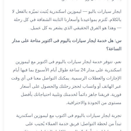
العرب
الاسكندرية
ايجار سيارات باليو — ليموزين اسكندرية يُثبت تميّزه بالفعل لا
ليموزين
بالكلام. نُلتزم بمواعيدنا وأسعارنا الثابتة الشفافة في كل رحلة
المطار
— وهذا هو الفرق الحقيقي الذي يشعر به كل عميل.
برج
العرب
س: هل خدمة ايجار سيارات باليوم فى اكتوبر متاحة على مدار
من
الساعة؟
مطار
برج
نعم، تتوفر خدمة ايجار سيارات باليوم فى اكتوبر مع ليموزين
العرب
اسكندرية على مدار 24 ساعة طوال أيام الأسبوع بما فيها أيام
إلى
الإجازات والعطلات الرسمية. يمكنك التواصل معنا في أي وقت
القاهرة
خدمة
عبر الهاتف أو واتساب لحجز رحلتك والحصول على أسعار
vip
فورية. فريقنا جاهز دائماً لخدمتك وتلبية احتياجاتك بأفضل
مطار
مستوى من الجودة والاحترافية.
برج
العرب
تجربة ايجار سيارات باليوم فى اكتوب مع ليموزين اسكندرية
من
تبدأ من لحظة التواصل: فريق خدمة العملاء يُجيب على
مطار