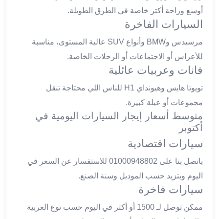
ليموزين
أوسع وراحة أكتر خاصة في الطرق الطويلة.
الجيزة
السيارات الفاخرة
ليموزين
مرسيدس وBMW وأنواع SUV عالية المستوى، مناسبة
رجال
الاعمال
للأعراس أو الاجتماعات أو الرحلات الخاصة.
ليموزين
فانات وعربيات عائلية
حدائق
تويوتا هايس وهيونداي H1 للناس اللي محتاجة تنقل
الاهرام
مجموعات أو عيلة كبيرة.
ليموزين
الشيخ
متوسط أسعار إيجار السيارات اليومية في
زايد
أكتوبر
ليموزين
سيارات اقتصادية
طنطا
باتصل بنا على 01000948802 للاستفسار عن السعر في
ليموزين
المنصورة
اليوم وبتزيد حسب الموديل وسنة الصنع.
ليموزين
سيارات فاخرة
كفر
ممكن توصل لـ 1500 أو أكتر في اليوم حسب نوع العربية
الشيخ