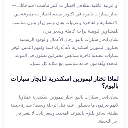
أو عربية عائلية، هتلاقي اختيارات كتير تناسب احتياجاتك. ---
القاهرة
ليموزين
ايجار سيارات باليوم في اكتوبر بيقدم اختيارات متنوعة بين
ليموزين
الاقتصادية والفاخرة وعربيات بفان وسواق او بدون مناسب
مرسيدس
للمشاوير اليومية براحة كاملة وسعر مرن
ايجار
بشأن ايجار سيارات باليو: رجال الأعمال والوفود الرسمية
سيارات
يختارون ليموزين اسكندرية لأنه يُدرك قيمة وقتهم الثمين. نُوفر
زفاف
ايجار
سيارات تنفيذية فاخرة بسائقين محترفين يصلون في الموعد
سيارات
المحدد ويُقدمون خدمة تتناسب مع مكانة كل عميل.
مرسيدس
ايجار
لماذا تختار ليموزين اسكندرية لـايجار سيارات
سيارات
باليوم؟
بالسائق
خدمة
بشأن ايجار سيارات باليو: اختار ليموزين اسكندرية عملاؤنا
VIP
لأنهم يعرفون ما يحصلون عليه قبل الرحلة وبعدها: سيارة حديثة
شركات
نظيفة، سائق يلتزم بالموعد المحدد، وسعر ثابت لا يتغير في
تأجير
آخر اللحظة.
سيارات