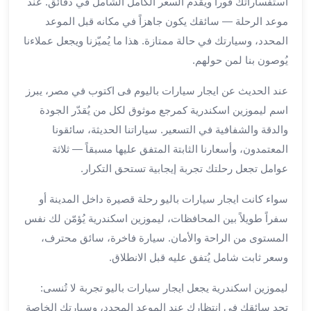
استفساراتك فوراً ويُقدّم السعر الكامل الشامل في دقائق. عند
برج
موعد الرحلة — سائقك يكون جاهزاً في مكانه قبل الموعد
العرب
المحدد، وسيارتك في حالة ممتازة. هذا ما يُميّزنا ويجعل عملاءنا
الى
الساحل
يُوصون بنا لمن حولهم.
الشمالي
عند الحديث عن ايجار سيارات باليوم فى اكتوب في مصر، يبرز
ايجار
سيارات
اسم ليموزين اسكندرية كمرجع موثوق لكل من يُقدّر الجودة
بالسائق
والدقة والشفافية في التسعير. سياراتنا الحديثة، سائقونا
مطار
المعتمدون، وأسعارنا الثابتة المتفق عليها مسبقاً — ثلاثة
برج
عوامل تجعل رحلتك تجربة إيجابية تستحق التكرار.
العرب
خدمة
سواء كانت ايجار سيارات باليو رحلة قصيرة داخل المدينة أو
أهلا
سفراً طويلاً بين المحافظات، ليموزين اسكندرية يُؤمّن لك نفس
مطار
المستوى من الراحة والأمان. سيارة فاخرة، سائق محترف،
برج
وسعر ثابت شامل يُتفق عليه قبل الانطلاق.
العرب
ايجار
ليموزين اسكندرية يجعل ايجار سيارات باليو تجربة لا تُنسى:
سيارات
تجد سائقك في انتظارك عند الموعد المحدد، وسيارتك الخاصة