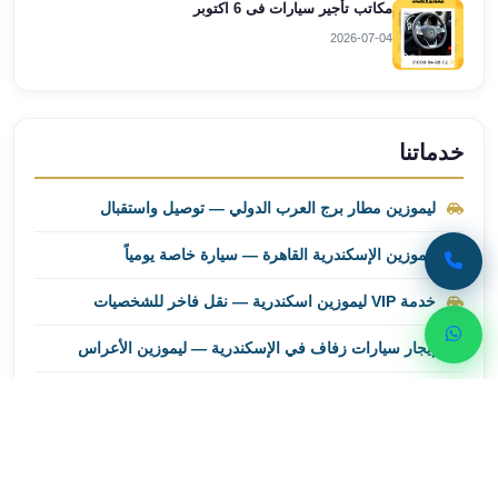
مكاتب تأجير سيارات فى 6 اكتوبر
ليموزين
مطار
2026-07-04
برج
العرب
اسكندرية
ليموزين
خدماتنا
مطار
برج
ليموزين مطار برج العرب الدولي — توصيل واستقبال
العرب
الاسكندرية
ليموزين الإسكندرية القاهرة — سيارة خاصة يومياً
ليموزين
خدمة VIP ليموزين اسكندرية — نقل فاخر للشخصيات
من
القاهرة
إيجار سيارات زفاف في الإسكندرية — ليموزين الأعراس
الى
مطار
إيجار سيارات بالسائق في الإسكندرية — يومي وبالساعة
برج
العرب
ليموزين
من