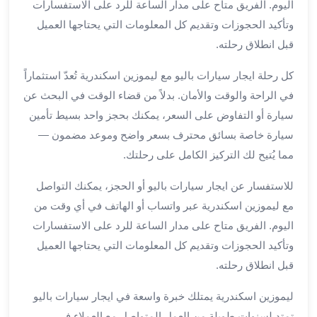
اليوم. الفريق متاح على مدار الساعة للرد على الاستفسارات
لمطار
وتأكيد الحجوزات وتقديم كل المعلومات التي يحتاجها العميل
برج
قبل انطلاق رحلته.
العرب
حجز
كل رحلة ايجار سيارات باليو مع ليموزين اسكندرية تُعدّ استثماراً
ليموزين
في الراحة والوقت والأمان. بدلاً من قضاء الوقت في البحث عن
من
سيارة أو التفاوض على السعر، يمكنك بحجز واحد بسيط تأمين
مطار
سيارة خاصة بسائق محترف بسعر واضح وموعد مضمون —
برج
العرب
مما يُتيح لك التركيز الكامل على رحلتك.
خدمات
للاستفسار عن ايجار سيارات باليو أو الحجز، يمكنك التواصل
ليموزين
اسكندرية
مع ليموزين اسكندرية عبر واتساب أو الهاتف في أي وقت من
خدمات
اليوم. الفريق متاح على مدار الساعة للرد على الاستفسارات
ليموزين
وتأكيد الحجوزات وتقديم كل المعلومات التي يحتاجها العميل
برج
قبل انطلاق رحلته.
العرب
خدمات
ليموزين اسكندرية يمتلك خبرة واسعة في ايجار سيارات باليو
مطار
تمتد لسنوات طويلة من العمل المتواصل مع العملاء في