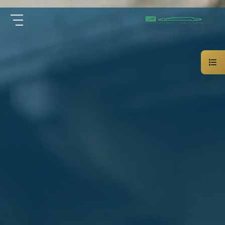
سيارة
الرئيسية
خاصة
بالسائق
من نحن
ليموزين
الاسكندرية
القاهرة
الخدمات
شركات
الليموزين
مقالات
فى
القاهرة
اتصل بنا
شركات
ليموزين
في
01000948802
الاسكندرية
شركات
EN