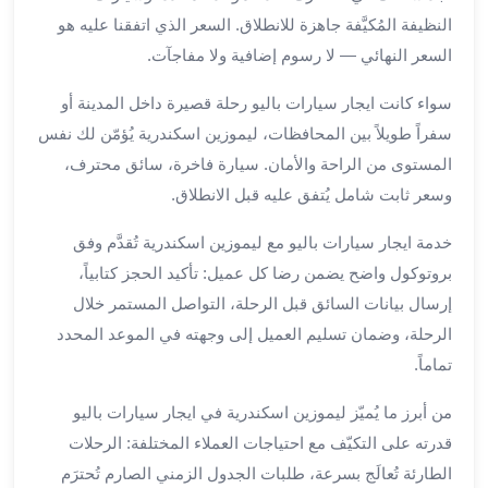
بالسائق
النظيفة المُكيَّفة جاهزة للانطلاق. السعر الذي اتفقنا عليه هو
من
مطار
السعر النهائي — لا رسوم إضافية ولا مفاجآت.
برج
سواء كانت ايجار سيارات باليو رحلة قصيرة داخل المدينة أو
العرب
ليموزين
سفراً طويلاً بين المحافظات، ليموزين اسكندرية يُؤمّن لك نفس
مطار
المستوى من الراحة والأمان. سيارة فاخرة، سائق محترف،
برج
وسعر ثابت شامل يُتفق عليه قبل الانطلاق.
العرب
الدولي
خدمة ايجار سيارات باليو مع ليموزين اسكندرية تُقدَّم وفق
تأجير
بروتوكول واضح يضمن رضا كل عميل: تأكيد الحجز كتابياً،
سيارات
إرسال بيانات السائق قبل الرحلة، التواصل المستمر خلال
برج
الرحلة، وضمان تسليم العميل إلى وجهته في الموعد المحدد
العرب
تماماً.
بالسائق
ليموزين
من أبرز ما يُميّز ليموزين اسكندرية في ايجار سيارات باليو
مطار
قدرته على التكيّف مع احتياجات العملاء المختلفة: الرحلات
برج
الطارئة تُعالَج بسرعة، طلبات الجدول الزمني الصارم تُحترَم
العرب