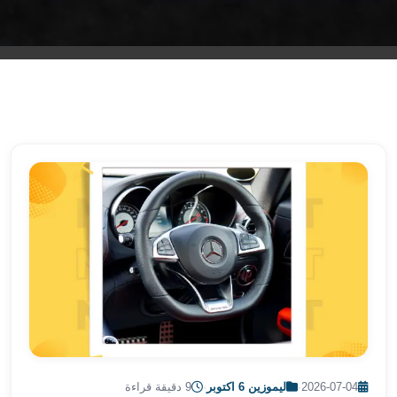
الشرقية
ليموزين
بنها
ليموزين
العبور
ليموزين
6
اكتوبر
الخط
الساخن
ليموزين
العاصمة
ليموزين
الخط
الساخن
تاكسى
ليموزين
مصر
2026-07-04
·
ليموزين 6 اكتوبر
·
9 دقيقة قراءة