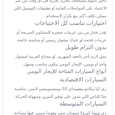
تأجير باليوم بيسمحلك تتحرك بحرية في أي وقت من غير
ليموزين
الاعتماد على المواصلات العامة أو تطبيقات التوصيل اللي
العاشر
ممكن تكلف أكتر مع تكرار الاستخدام.
من
اختيارات تناسب كل الاحتياجات
رمضان
ليموزين
تقدر تختار من بين عربيات صغيرة للمشاوير السريعة أو
الزمالك
عربيات فخمة لو عندك مشوار رسمي أو مناسبة خاصة.
ليموزين
بدون التزام طويل
مصر
الجديدة
مش لازم تأجر بالعقد الشهري، لو محتاج العربية لمشوار
ليموزين
واحد أو يومين، الإيجار اليومي بيكون مناسب وسهل.
مدينة
أنواع السيارات المتاحة للإيجار اليومي
نصر
السيارات الاقتصادية
ليموزين
القاهرة
زي كيا بيكانتو وهيونداي i10 وميتسوبيشي لانسر، مناسبة
ليموزين
جدًا للناس اللي بتدور على توفير البنزين وسهولة الحركة.
مصر
السيارات المتوسطة
ليموزين
العجمي
زي تويوتا كورولا ونيسان صني وهوندا سيتي، فيها مساحة