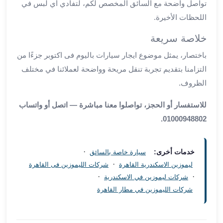
تواصل واضحة مع السائق المخصص لكم، لتفادي أي لبس في
مطار
اللحظات الأخيرة.
برج
العرب
خلاصة سريعة
ليموزين
باختصار، يمثل موضوع ايجار سيارات باليوم فى اكتوبر جزءًا من
برج
التزامنا بتقديم تجربة تنقل مريحة وواضحة لعملائنا في مختلف
العرب
الظروف.
اسكندرية
ليموزين
للاستفسار أو الحجز، تواصلوا معنا مباشرة — اتصل أو واتساب
برج
01000948802.
العرب
الساحل
الشمالي
·
خدمات أخرى:
سيارة خاصة بالسائق
ليموزين
·
ليموزين الاسكندرية القاهرة
شركات الليموزين فى القاهرة
برج
·
·
شركات ليموزين في الاسكندرية
العرب
شركات الليموزين في مطار القاهرة
العاصمة
ليموزين
برج