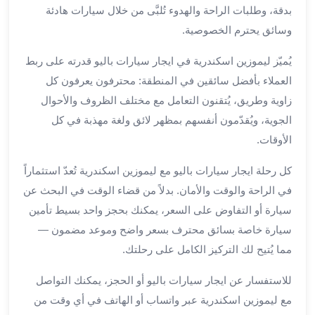
الي
بدقة، وطلبات الراحة والهدوء تُلبَّى من خلال سيارات هادئة
مرسي
وسائق يحترم الخصوصية.
مطروح
تاجير
يُميّز ليموزين اسكندرية في ايجار سيارات باليو قدرته على ربط
سيارات
العملاء بأفضل سائقين في المنطقة: محترفون يعرفون كل
من
زاوية وطريق، يُتقنون التعامل مع مختلف الظروف والأحوال
مطار
الجوية، ويُقدّمون أنفسهم بمظهر لائق ولغة مهذبة في كل
برج
الأوقات.
العرب
ليموزين
كل رحلة ايجار سيارات باليو مع ليموزين اسكندرية تُعدّ استثماراً
الاسكندريه
في الراحة والوقت والأمان. بدلاً من قضاء الوقت في البحث عن
الي
سيارة أو التفاوض على السعر، يمكنك بحجز واحد بسيط تأمين
السويس
تاكسي
سيارة خاصة بسائق محترف بسعر واضح وموعد مضمون —
من
مما يُتيح لك التركيز الكامل على رحلتك.
مطار
برج
للاستفسار عن ايجار سيارات باليو أو الحجز، يمكنك التواصل
العرب
مع ليموزين اسكندرية عبر واتساب أو الهاتف في أي وقت من
توصيل