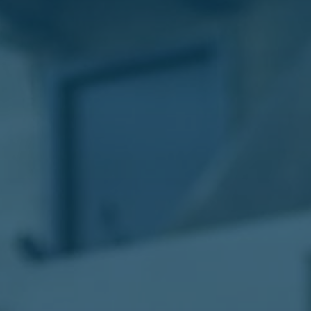
الليموزين
في
مطار
القاهرة
ليموزين
الاسكندرية
شركات
توصيل
مطار
برج
العرب
تاكسي
المطار
شركات
توصيل
من
مطار
القاهرة
تاكسي