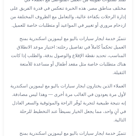
برج
مختلف مناطق مصر. هذه الخبرة تنعكس في قدرة الفريق على
العرب
إدارة الرحلات بكفاءة عالية، والتعامل مع الظروف المختلفة من
خدمات
ازدحام مروري أو تغيير في المواعيد أو متطلبات خاصة للعميل.
مطار
برج
تتميّز خدمة ايجار سيارات باليو مع ليموزين اسكندرية بمنح
العرب
العميل تحكماً كاملاً في تفاصيل رحلته: اختيار موعد الانطلاق
الدولي
خدمة
المناسب، تحديد نقطة الإقلاع والوصول بدقة، والطلب إذا كانت
التوصيل
هناك متطلبات خاصة مثل مقعد أطفال أو مساعدة للأمتعة
من
الثقيلة.
مطار
برج
العملاء الذين يختارون ايجار سيارات باليو مع ليموزين اسكندرية
العرب
لأول مرة يعودون في الغالب مرة أخرى — وهذا ليس مصادفة.
خدمة
إنه نتيجة طبيعية لتجربة تُوفّر الراحة والموثوقية والسعر العادل
توصيل
في آنٍ واحد، مما يجعل الخيار بسيطاً عند التخطيط للرحلة
مطار
التالية.
برج
العرب
تتميّز خدمة ايجار سيارات باليو مع ليموزين اسكندرية بمنح
خدمة