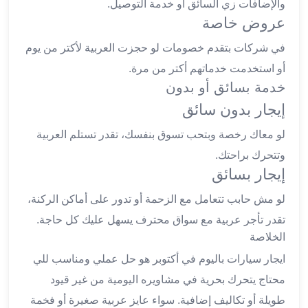
والإضافات زي السائق أو خدمة التوصيل.
ليموزين
عروض خاصة
المحلة
الكبرى
في شركات بتقدم خصومات لو حجزت العربية لأكتر من يوم
ليموزين
أو استخدمت خدماتهم أكتر من مرة.
السويس
خدمة بسائق أو بدون
ليموزين
العين
إيجار بدون سائق
السخنة
لو معاك رخصة وبتحب تسوق بنفسك، تقدر تستلم العربية
ليموزين
الغردقة
وتتحرك براحتك.
إيجار بسائق
ليموزين
شرم
لو مش حابب تتعامل مع الزحمة أو تدور على أماكن الركنة،
الشيخ
تقدر تأجر عربية مع سواق محترف يسهل عليك كل حاجة.
ليموزين
الخلاصة
مرسي
علم
ايجار سيارات باليوم في أكتوبر هو حل عملي ومناسب للي
خدمة
محتاج يتحرك بحرية في مشاويره اليومية من غير قيود
اهلا
طويلة أو تكاليف إضافية. سواء عايز عربية صغيرة أو فخمة
مطار