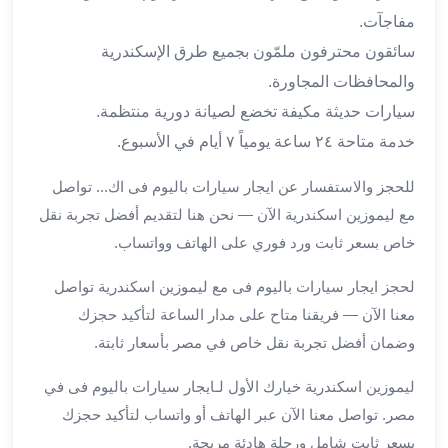
من
مفاجآت.
مطار
سائقون محترفون ملمّون بجميع طرق الإسكندرية
القاهرة
والمحافظات المجاورة.
الي
الاسكندرية
سيارات حديثة مكيفة تخضع لصيانة دورية منتظمة.
تأجير
خدمة متاحة ٢٤ ساعة يومياً ٧ أيام في الأسبوع.
سيارات
مطار
للحجز والاستفسار عن ايجار سيارات باليوم فى اك... تواصل
برج
مع ليموزين اسكندرية الآن — نحن هنا لتقديم أفضل تجربة نقل
العرب
خاص بسعر ثابت ورد فوري على الهاتف وواتساب.
أسعار
توصيل
لحجز ايجار سيارات باليوم فى مع ليموزين اسكندرية تواصل
مطار
معنا الآن — فريقنا متاح على مدار الساعة لتأكيد حجزك
برج
وضمان أفضل تجربة نقل خاص في مصر بأسعار ثابتة.
العرب
توصيل
ليموزين اسكندرية خيارك الأول لـايجار سيارات باليوم فى في
مطار
مصر. تواصل معنا الآن عبر الهاتف أو واتساب لتأكيد حجزك
برج
بسعر ثابت شامل ورحلة هادئة مريحة.