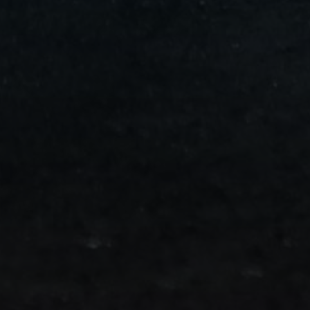
من
مطار
برج
العرب
الى
الساحل
الشمالي
ليموزين
المنوفية
مطار
القاهرة
ليموزين
ليموزين
البحيرة
ليموزين
بلطيم
ليموزين
بورسعيد
ليموزين