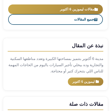
العرب
العجمي
مقالات ليموزين 6 اكتوبر
ليموزين
جميع المقالات
برج
العرب
العين
السخنة
ليموزين
نبذة عن المقال
برج
العرب
مدينة 6 أكتوبر بتتميز بمساحتها الكبيرة وتعدد مناطقها السكنية
الغردقة
والتجارية وده بيخلي تأجير السيارات باليوم من الحاجات المهمة
ليموزين
للناس اللي بتتحرك كتير أو محتاجة.
برج
العرب
ليموزين 6 اكتوبر
القاهرة
ليموزين
برج
مقالات ذات صلة
العرب
دهب