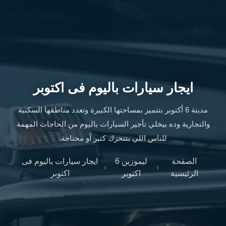
ليموزين
الإسكندرية
من
مطار
القاهرة
ليموزين
مطار
ايجار سيارات باليوم فى اكتوبر
العاصمة
الادارية
مدينة 6 أكتوبر بتتميز بمساحتها الكبيرة وتعدد مناطقها السكنية
ليموزين
والتجارية وده بيخلي تأجير السيارات باليوم من الحاجات المهمة
البحر
للناس اللي بتتحرك كتير أو محتاجة.
الأحمر
من
الصفحة
ليموزين 6
ايجار سيارات باليوم فى
مطار
›
›
الرئيسية
اكتوبر
اكتوبر
القاهرة
تاكسي
العاصمة
ليموزين
السخنة