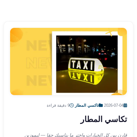
الشرقية
ليموزين
بنها
ليموزين
العبور
ليموزين
6
اكتوبر
الخط
الساخن
ليموزين
العاصمة
ليموزين
الخط
2026-07-04
·
تاكسي المطار
·
9 دقيقة قراءة
الساخن
تاكسى
تكاسي المطار
ليموزين
مصر
قارن بين كل الخيارات واختر ما يناسبك حقا — ليموزين