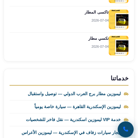
ليموزين
تاكسى المطار
برج
2026-07-04
العرب
راس
سدر
تكسي مطار
ليموزين
2026-07-04
برج
العرب
شرم
الشيخ
خدماتنا
ليموزين
برج
ليموزين مطار برج العرب الدولي — توصيل واستقبال
العرب
مرسي
ليموزين الإسكندرية القاهرة — سيارة خاصة يومياً
مطروح
ليموزين
خدمة VIP ليموزين اسكندرية — نقل فاخر للشخصيات
مطار
إيجار سيارات زفاف في الإسكندرية — ليموزين الأعراس
العالمين