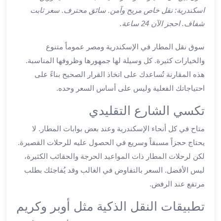
ليموزين
اسكندرية: نقل خاص مريح وآمن. سائق محترف. سعر ثابت
اون
شفاف. احجز الآن 24 ساعة.
لاين
ليموزين
سوق نقل المطار في الإسكندرية ومصر عموماً متنوع
الشروق
والخيارات كثيرة. كل وسيلة لها جمهورها وظروفها المناسبة.
ليموزين
هذه المقارنة تُساعدك على اتخاذ القرار الصحيح بناءً على
مدينتي
احتياجاتك الفعلية وليس على أساس السعر وحده.
ليموزين
الرحاب
تكسي الشارع التقليدي
ليموزين
التجمع
متاح في كل أنحاء الإسكندرية وعند بعض بوابات المطار. لا
الخامس
يحتاج حجزاً مسبقاً وسريع في الحصول عليه للرحلات القصيرة.
ليموزين
لكن لرحلات المطار ذات المواعيد الحرجة والحقائب الكثيرة،
القاهرة
ليس الأفضل. السعر بالتفاوض في الغالب وقد يُفاجئك بطلب
الجديدة
مرتفع عند الرفض.
ليموزين
المقطم
تطبيقات النقل الذكية مثل أوبر وكريم
ليموزين
المعادي