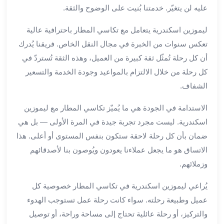
بالسائق
عليه لن يتغيّر. خدمتنا بُنيت على الوضوح والثقة.
من
مطار
ليموزين اسكندرية يتعامل مع تكاسي المطار باحترافية عالية
برج
تعكس سنوات من الخبرة في مجال النقل الخاص. فريقنا يُدرك
العرب
أن كل رحلة تُمثّل ثقة كبيرة من العميل، وهذه الثقة تُستردّ في
ليموزين
كل رحلة من خلال الالتزام بالمواعيد وجودة الخدمة والتسعير
مطار
برج
الشفاف.
العرب
الاستدامة في الجودة هي ما يُميّز تكاسي المطار مع ليموزين
الدولي
تأجير
اسكندرية. ليست مجرد تجربة جيدة في المرة الأولى — بل هي
سيارات
ضمان بأن كل رحلة لاحقة ستكون بنفس المستوى أو أعلى. هذا
برج
الاتساق هو ما يجعل عملاءنا يعودون ويُوصون بنا لأصدقائهم
العرب
وزملائهم.
بالسائق
ليموزين
يُراعي ليموزين اسكندرية في تكاسي المطار خصوصية كل
مطار
عميل وطبيعة رحلته. سواء كانت رحلة عمل تستوجب الهدوء
برج
والتركيز، أو رحلة عائلية تحتاج إلى مساحة وراحة، أو توصيل
العرب