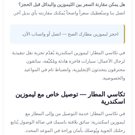
ليموزين
هل يمكن مقارنة السعر بين الليموزين والبدائل قبل الحجز؟
المحلة
اتصل بنا وسنُعطيك سعراً واضحاً يُمكنك مقارنته بأي بديل آخر.
الكبرى
ليموزين
السويس
احجز ليموزين مطارك الصح — اتصل أو واتساب الآن.
ليموزين
العين
في تكاسي المطار: ليموزين اسكندرية يُقدّم تجربة نقل تنفيذية
السخنة
ليموزين
لرجال الأعمال: سيارات فاخرة هادئة ومُكيَّفة، سائقون
الغردقة
محترفون يتحدثون الإنجليزية، وانضباط تام في المواعيد
ليموزين
والخصوصية.
شرم
الشيخ
تكاسي المطار — توصيل خاص مع ليموزين
ليموزين
اسكندرية
مرسي
علم
في تكاسي المطار: خدمة التوصيل من وإلى المطار مع
خدمة
ليموزين اسكندرية: سائق بلافتة باسمك في صالة الوصول يُتابع
اهلا
رحلتك الجوية ويُوصلك بأمان وراحة في الموعد المحدد.
مطار