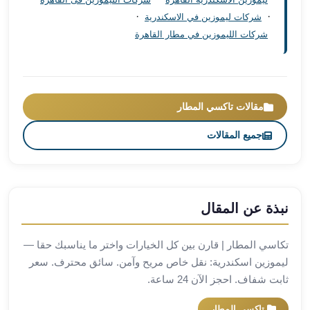
مطار
·
·
شركات ليموزين في الاسكندرية
برج
شركات الليموزين في مطار القاهرة
العرب
ليموزين
برج
العرب
مقالات تاكسي المطار
اسكندرية
ليموزين
جميع المقالات
برج
العرب
الساحل
الشمالي
نبذة عن المقال
ليموزين
برج
تكاسي المطار | قارن بين كل الخيارات واختر ما يناسبك حقا —
العرب
ليموزين اسكندرية: نقل خاص مريح وآمن. سائق محترف. سعر
العاصمة
ثابت شفاف. احجز الآن 24 ساعة.
ليموزين
برج
تاكسي المطار