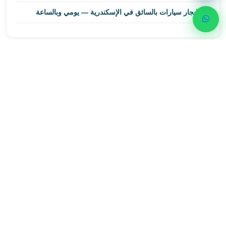
ليموزين
إيجار سيارات بالسائق في الإسكندرية — يومي وبالساعة
مطار
برج
العرب
اسكندرية
احجز رحلتك الآن
ليموزين
مطار
تواصل مع ليموزين اسكندرية للحصول على أفضل خدمات
برج
النقل الفاخر
العرب
الاسكندرية
01000948802
ليموزين
من
واتساب
القاهرة
الى
مطار
برج
العرب
ليموزين
من