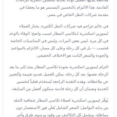
لمطار
القادمة. هذا الالتزام بالتحسين المستمر هو ما يجعلنا في
برج
مقدمة شركات النقل الخاص في مصر.
العرب
حجز
في عالم تتزاحم فيه شركات النقل الكثيرة، يختار العملاء
ليموزين
ليموزين اسكندرية لـتكاسي المطار لسبب واضح: الوفاء بالوعد
من
في كل مرة. ليس بعض المرات، وليس في المناسبات الخاصة
مطار
فحسب — بل في كل رحلة وعلى كل مسار، الالتزام بالمواعيد
برج
والجودة والسعر الثابت هو الاختلاف الحقيقي.
العرب
خدمات
التزام ليموزين اسكندرية بجودة تكاسي المطار يمتد إلى ما بعد
ليموزين
الرحلة نفسها. بعد كل رحلة، يمكن للعميل تقديم تقييمه والتعبير
اسكندرية
عن ملاحظاته، وهذه التغذية الراجعة تُستخدَم فعلياً لتحسين
خدمات
ليموزين
الخدمة وضمان أن كل رحلة قادمة ستكون أفضل من السابقة.
برج
يُوفّر ليموزين اسكندرية لعملاء تكاسي المطار شفافية كاملة
العرب
خدمات
من بداية التواصل: السعر الشامل يُعلَن فور الاستفسار دون
مطار
مماطلة، ويشمل كل التكاليف من وقود ورسوم طرق وأجر