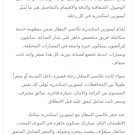
برج
الوصول. الشفافية والدقة والاهتمام بالتفاصيل هي ما يُميّز
العرب
ليموزين اسكندرية في كل رحلة.
الى
الساحل
يُقدّم ليموزين اسكندرية تكاسي المطار ضمن منظومة خدمة
الشمالي
متكاملة: فريق متخصص جاهز على مدار الساعة، سائقون
ايجار
مُرخَّصون يمتلكون خبرة واسعة في المسارات المختلفة،
سيارات
وسيارات حديثة تخضع لصيانة دورية. كل هذا بسعر واحد ثابت
بالسائق
مطار
شفاف.
برج
سواء كانت تكاسي المطار رحلة قصيرة داخل المدينة أو سفراً
العرب
خدمة
طويلاً بين المحافظات، ليموزين اسكندرية يُؤمّن لك نفس
أهلا
المستوى من الراحة والأمان. سيارة فاخرة، سائق محترف،
مطار
وسعر ثابت شامل يُتفق عليه قبل الانطلاق.
برج
العرب
عند حجز تكاسي المطار مع ليموزين اسكندرية يمكنك
ايجار
الاطمئنان التام: سيارتك ستكون جاهزة في الموعد المحدد،
سيارات
سائقك سيُعرِّف بنفسه بمجرد وصوله، والسعر الشامل المتفق