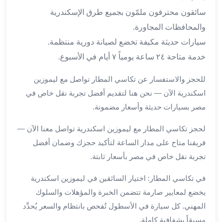
برج
سائقون محترفون ملمّون بجميع طرق الإسكندرية
العرب
والإسكندرية
والمحافظات المجاورة.
ليموزين
سيارات حديثة مكيفة تخضع لصيانة دورية منتظمة.
اسكندرية
خدمة متاحة ٢٤ ساعة يومياً ٧ أيام في الأسبوع.
مطار
القاهرة
للحجز والاستفسار عن تكاسي المطار تواصل مع ليموزين
ليموزين
اسكندرية الآن — نحن هنا لتقديم أفضل تجربة نقل خاص في
الاسكندريه
مصر بسيارات حديثة وأسعار مضمونة.
شرم
الشيخ
لحجز تكاسي المطار مع ليموزين اسكندرية تواصل معنا الآن —
توصيل
فريقنا متاح على مدار الساعة لتأكيد حجزك وضمان أفضل
ليموزين
تجربة نقل خاص في مصر بأسعار ثابتة.
الاسكندريه
سيارات
في تكاسي المطار: اختيار السائقين في ليموزين اسكندرية
ليموزين
يخضع لمعايير صارمة تتضمن الخبرة والمؤهلات والسلوك
الاسكندرية
اسعار
المهني. كل سيارة في الأسطول تُفحص بانتظام والسعر يُحدَّد
ليموزين
مسبقاً بشفافية كاملة.