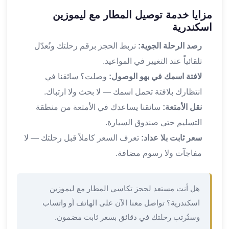
القاهرة
مزايا خدمة توصيل المطار مع ليموزين
ليموزين
اسكندرية
ليموزين
رصد الرحلة الجوية:
نربط الحجز برقم رحلتك ونُعدّل
مرسيدس
ايجار
تلقائياً عند التغيير في المواعيد.
سيارات
لافتة اسمك في بهو الوصول:
وصلت؟ سائقنا في
زفاف
انتظارك بلافتة تحمل اسمك — لا بحث ولا ارتباك.
ايجار
نقل الأمتعة:
سائقنا يساعدك في الأمتعة من منطقة
سيارات
التسليم حتى صندوق السيارة.
مرسيدس
ايجار
سعر ثابت بلا عداد:
تعرف السعر كاملاً قبل رحلتك — لا
سيارات
مفاجآت ولا رسوم مضافة.
بالسائق
خدمة
VIP
هل أنت مستعد لحجز تكاسي المطار مع ليموزين
شركات
اسكندرية؟ تواصل معنا الآن على الهاتف أو واتساب
تأجير
وسنُرتب رحلتك في دقائق بسعر ثابت مضمون.
سيارات