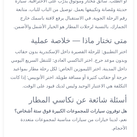
أو الطلب. سائق مُختار وموثوق يُدرَّب على الاحترافية. سيارة
ليموزين
حديثة ومُصانة وتكييفها يعمل. توصيل من الباب للباب. متابعة
الجيزة
رقم الرحلة الجوية. في الاستقبال يرفع لافتة باسمك خارج
ليموزين
الجمارك. بالنسبة لرحلات المطار هو الخيار الأشمل والأضمن.
رجال
الاعمال
متى تختار ماذا — خلاصة عملية
ليموزين
حدائق
اختر التطبيق: للرحلة القصيرة داخل الإسكندرية بدون حقائب
الاهرام
وبدون موعد حرج. اختر التاكسي العادي: للتنقل السريع اليومي
ليموزين
داخل المدينة. اختر الليموزين الخاص: لكل رحلة مطار بمواعيد
الشيخ
حرجة أو حقائب كثيرة أو مسافة طويلة. اختر الأتوبيس: إذا كانت
زايد
التكلفة هي الاعتبار الوحيد وليس لديك قيود على الوقت.
ليموزين
طنطا
أسئلة شائعة عن تكاسي المطار
ليموزين
المنصورة
هل توفرون سيارات للمجموعات الكبيرة فوق ستة أشخاص؟
ليموزين
نعم، لدينا خيارات من سيارات مناسبة لمجموعات متعددة
كفر
الأحجام.
الشيخ