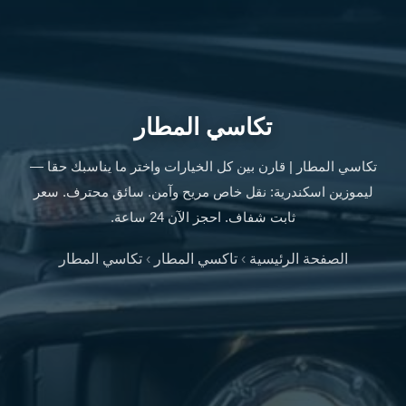
ليموزين
الإسكندرية
من
مطار
القاهرة
ليموزين
تكاسي المطار
مطار
العاصمة
تكاسي المطار | قارن بين كل الخيارات واختر ما يناسبك حقا —
الادارية
ليموزين اسكندرية: نقل خاص مريح وآمن. سائق محترف. سعر
ليموزين
ثابت شفاف. احجز الآن 24 ساعة.
البحر
الأحمر
الصفحة الرئيسية
›
تاكسي المطار
›
تكاسي المطار
من
مطار
القاهرة
تاكسي
العاصمة
ليموزين
السخنة