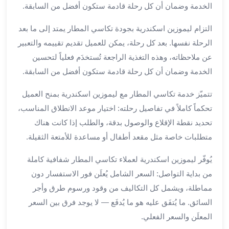
الخدمة وضمان أن كل رحلة قادمة ستكون أفضل من السابقة.
ليموزين
مطار
التزام ليموزين اسكندرية بجودة تكاسي المطار يمتد إلى ما بعد
برج
الرحلة نفسها. بعد كل رحلة، يمكن للعميل تقديم تقييمه والتعبير
العرب
عن ملاحظاته، وهذه التغذية الراجعة تُستخدَم فعلياً لتحسين
سيارات
الخدمة وضمان أن كل رحلة قادمة ستكون أفضل من السابقة.
بالسائق
من
تتميّز خدمة تكاسي المطار مع ليموزين اسكندرية بمنح العميل
مطار
تحكماً كاملاً في تفاصيل رحلته: اختيار موعد الانطلاق المناسب،
برج
تحديد نقطة الإقلاع والوصول بدقة، والطلب إذا كانت هناك
العرب
سيارات
متطلبات خاصة مثل مقعد أطفال أو مساعدة للأمتعة الثقيلة.
توصيل
يُوفّر ليموزين اسكندرية لعملاء تكاسي المطار شفافية كاملة
مطار
برج
من بداية التواصل: السعر الشامل يُعلَن فور الاستفسار دون
العرب
مماطلة، ويشمل كل التكاليف من وقود ورسوم طرق وأجر
توصيل
السائق. ما يُتفَق عليه هو ما يُدفَع — لا يوجد فرق بين السعر
مطار
المعلَن والسعر الفعلي.
برج