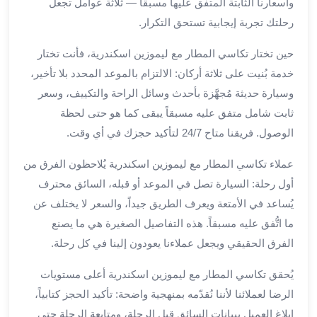
العرب
وأسعارنا الثابتة المتفق عليها مسبقاً — ثلاثة عوامل تجعل
الاسكندرية
رحلتك تجربة إيجابية تستحق التكرار.
ليموزين
المطار
حين تختار تكاسي المطار مع ليموزين اسكندرية، فأنت تختار
برج
خدمة بُنيت على ثلاثة أركان: الالتزام بالموعد المحدد بلا تأخير،
العرب
وسيارة حديثة مُجهَّزة بأحدث وسائل الراحة والتكييف، وسعر
من
ثابت شامل متفق عليه مسبقاً يبقى كما هو حتى لحظة
مطار
الوصول. فريقنا متاح 24/7 لتأكيد حجزك في أي وقت.
برج
العرب
عملاء تكاسي المطار مع ليموزين اسكندرية يُلاحظون الفرق من
إلى
أول رحلة: السيارة تصل في الموعد أو قبله، السائق محترف
القاهرة
يُساعد في الأمتعة ويعرف الطريق جيداً، والسعر لا يختلف عن
خدمة
ما اتُّفق عليه مسبقاً. هذه التفاصيل الصغيرة هي ما يصنع
vip
مطار
الفرق الحقيقي ويجعل عملاءنا يعودون إلينا في كل رحلة.
برج
يُحقق تكاسي المطار مع ليموزين اسكندرية أعلى مستويات
العرب
من
الرضا لعملائنا لأننا نُقدّمه بمنهجية واضحة: تأكيد الحجز كتابياً،
مطار
إبلاغ العميل ببيانات السائق قبل الرحلة، ومتابعة الرحلة حتى