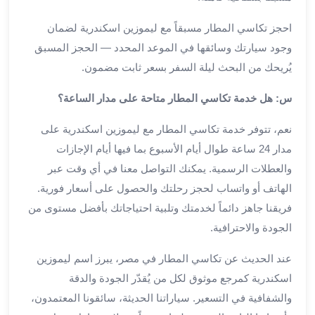
من
مطار
احجز تكاسي المطار مسبقاً مع ليموزين اسكندرية لضمان
القاهرة
وجود سيارتك وسائقها في الموعد المحدد — الحجز المسبق
الي
يُريحك من البحث ليلة السفر بسعر ثابت مضمون.
الاسكندرية
تأجير
س: هل خدمة تكاسي المطار متاحة على مدار الساعة؟
سيارات
مطار
نعم، تتوفر خدمة تكاسي المطار مع ليموزين اسكندرية على
برج
مدار 24 ساعة طوال أيام الأسبوع بما فيها أيام الإجازات
العرب
والعطلات الرسمية. يمكنك التواصل معنا في أي وقت عبر
أسعار
الهاتف أو واتساب لحجز رحلتك والحصول على أسعار فورية.
توصيل
فريقنا جاهز دائماً لخدمتك وتلبية احتياجاتك بأفضل مستوى من
مطار
الجودة والاحترافية.
برج
العرب
عند الحديث عن تكاسي المطار في مصر، يبرز اسم ليموزين
توصيل
اسكندرية كمرجع موثوق لكل من يُقدّر الجودة والدقة
مطار
والشفافية في التسعير. سياراتنا الحديثة، سائقونا المعتمدون،
برج