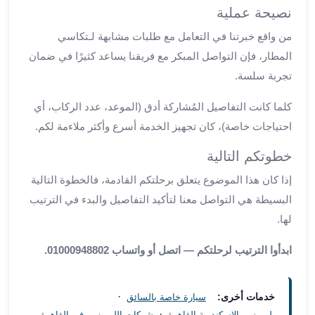
العرب
نصيحة عملية
سيارات
من واقع خبرتنا في التعامل مع طلبات مشابهة لـتكاسي
مطار
المطار، فإن التواصل المبكر مع فريقنا يساعد كثيرًا في ضمان
برج
العرب
تجربة سلسة.
مكاتب
كلما كانت التفاصيل المُشاركة أدق (الموعد، عدد الركاب، أي
ليموزين
احتياجات خاصة)، كان تجهيز الخدمة أسرع وأكثر ملاءمة لكم.
الاسكندرية
شركات
خطوتكم التالية
توصيل
من
إذا كان هذا الموضوع يتعلق برحلتكم القادمة، فالخطوة التالية
مطار
البسيطة هي التواصل معنا لتأكيد التفاصيل والبدء في الترتيب
برج
لها.
العرب
ليموزين
ابدأوا الترتيب لرحلتكم — اتصل أو واتساب 01000948802.
الساحل
الشمالى
·
خدمات أخرى:
شركات
سيارة خاصة بالسائق
·
ليموزين
ليموزين الاسكندرية القاهرة
شركات الليموزين فى القاهرة