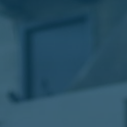
الليموزين
في
مطار
القاهرة
ليموزين
الاسكندرية
شركات
توصيل
مطار
برج
العرب
تاكسي
المطار
شركات
توصيل
من
مطار
القاهرة
تاكسي