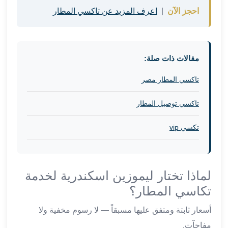
في
احجز الآن
|
اعرف المزيد عن تاكسي المطار
الاسكندرية
ليموزين
اسكندريه
ليموزين
مقالات ذات صلة:
الاسكندريه
تاكسي المطار مصر
مطروح
ليموزين
تاكسي توصيل المطار
القاهرة
الاسكندرية
تكسي vip
ليموزين
الاسكندريه
الغردقه
تأجير
لماذا تختار ليموزين اسكندرية لخدمة
سيارات
تكاسي المطار؟
الاسكندريه
ليموزين
أسعار ثابتة ومتفق عليها مسبقاً — لا رسوم مخفية ولا
مطار
مفاجآت.