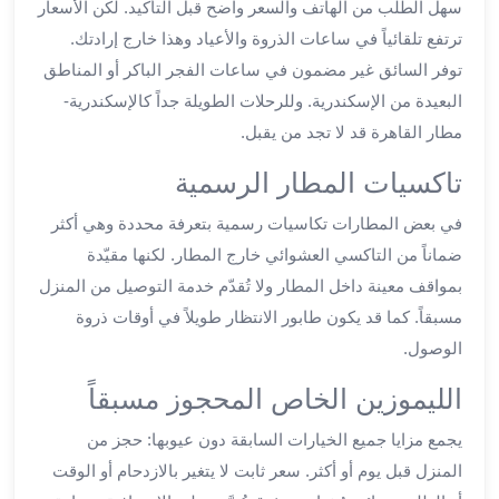
سهل الطلب من الهاتف والسعر واضح قبل التأكيد. لكن الأسعار
ليموزين
ترتفع تلقائياً في ساعات الذروة والأعياد وهذا خارج إرادتك.
العاشر
توفر السائق غير مضمون في ساعات الفجر الباكر أو المناطق
من
البعيدة من الإسكندرية. وللرحلات الطويلة جداً كالإسكندرية-
رمضان
مطار القاهرة قد لا تجد من يقبل.
ليموزين
الزمالك
تاكسيات المطار الرسمية
ليموزين
مصر
في بعض المطارات تكاسيات رسمية بتعرفة محددة وهي أكثر
الجديدة
ضماناً من التاكسي العشوائي خارج المطار. لكنها مقيّدة
ليموزين
بمواقف معينة داخل المطار ولا تُقدّم خدمة التوصيل من المنزل
مدينة
مسبقاً. كما قد يكون طابور الانتظار طويلاً في أوقات ذروة
نصر
الوصول.
ليموزين
القاهرة
الليموزين الخاص المحجوز مسبقاً
ليموزين
مصر
يجمع مزايا جميع الخيارات السابقة دون عيوبها: حجز من
ليموزين
المنزل قبل يوم أو أكثر. سعر ثابت لا يتغير بالازدحام أو الوقت
العجمي