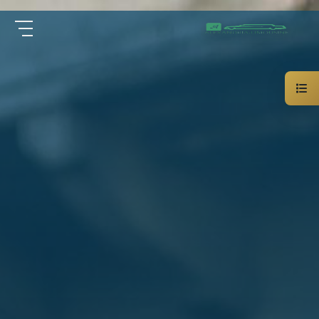
سيارة
الرئيسية
خاصة
بالسائق
من نحن
ليموزين
الاسكندرية
القاهرة
الخدمات
شركات
الليموزين
مقالات
فى
القاهرة
اتصل بنا
شركات
ليموزين
في
01000948802
الاسكندرية
شركات
EN