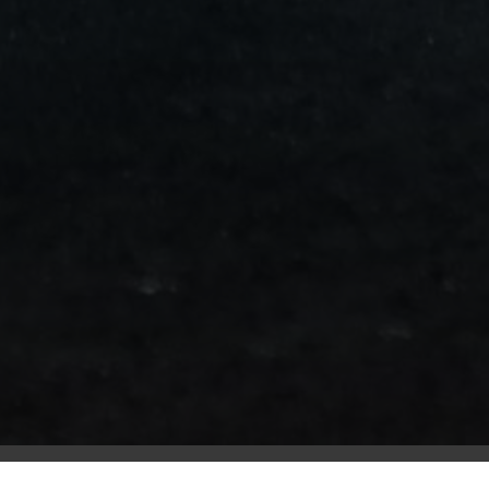
من
مطار
برج
العرب
الى
الساحل
الشمالي
ليموزين
المنوفية
مطار
القاهرة
ليموزين
ليموزين
البحيرة
ليموزين
بلطيم
ليموزين
بورسعيد
ليموزين