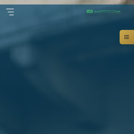
سيارة
الرئيسية
خاصة
بالسائق
من نحن
ليموزين
الاسكندرية
القاهرة
الخدمات
شركات
الليموزين
مقالات
فى
القاهرة
اتصل بنا
شركات
ليموزين
في
01000948802
الاسكندرية
شركات
EN