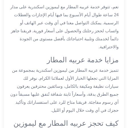
من
نعم، تتوفر خدمة عربيه المطار مع ليموزين اسكندرية على مدار
مطار
24 ساعة طوال أيام الأسبوع بما فيها أيام الإجازات والعطلات
القاهرة
الرسمية. يمكنك التواصل معنا في أي وقت عبر الهاتف أو
الي
واتساب لحجز رحلتك والحصول على أسعار فورية. فريقنا جاهز
الاسكندرية
تأجير
دائماً لخدمتك وتلبية احتياجاتك بأفضل مستوى من الجودة
سيارات
والاحترافية.
مطار
مزايا خدمة عربيه المطار
برج
العرب
تتميز خدمة عربيه المطار من ليموزين اسكندرية بمجموعة من
أسعار
المزايا التي تجعلها الخيار الأول لعملائنا الكرام. نوفر لك
توصيل
سيارات نظيفة ومكيفة بالكامل، وسائقين محترفين يعرفون
مطار
برج
جميع الطرق بدقة، وأسعاراً ثابتة شفافة تُتفق عليها مسبقاً دون
العرب
أي رسوم مفاجئة. فريقنا متاح للرد على استفساراتك وتأكيد
توصيل
حجزك في أي وقت خلال اليوم أو الليل.
مطار
برج
كيف تحجز عربيه المطار مع ليموزين