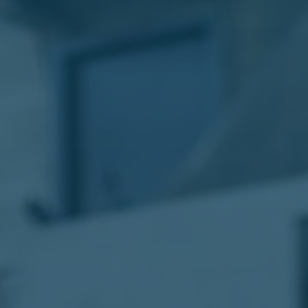
الليموزين
في
مطار
القاهرة
ليموزين
الاسكندرية
شركات
توصيل
مطار
برج
العرب
تاكسي
المطار
شركات
توصيل
من
مطار
القاهرة
تاكسي