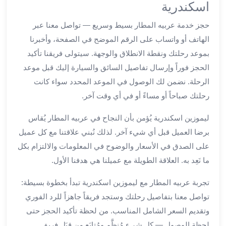
العرب
اسكندرية
الاسكندرية
حجز خدمة عربيه المطار بسيط وسريع — تواصل معنا عبر
ليموزين
المطار
الهاتف أو واتساب على الرقم الموضح في الصفحة، وأخبرنا
برج
بموعد رحلتك ونقطة الانطلاق والوجهة. سيتولى فريقنا تأكيد
العرب
الحجز فوراً وإرسال تفاصيل السائق والسيارة إليك قبل موعد
من
الرحلة. نضمن لك الوصول في الموعد المحدد سواء كانت
مطار
رحلتك صباحاً أو مساءً أو في أي وقت آخر.
برج
العرب
ليموزين اسكندرية يُؤمن بأن النجاح في عربيه المطار يُقاس
إلى
برضا العميل قبل أي شيء آخر. لذلك نُبني علاقتنا مع كل عميل
القاهرة
على الصدق في الأسعار والوضوح في المعلومات والالتزام بكل
خدمة
vip
ما نَعِد به. العلاقة الطويلة مع عميلنا هي هدفنا الأول.
مطار
تجربة عربيه المطار مع ليموزين اسكندرية تبدأ بخطوة بسيطة:
برج
العرب
تواصل معنا بتفاصيل رحلتك وستجد فريقاً جاهزاً للرد الفوري
من
وتقديم السعر الشامل المناسب. من لحظة تأكيد الحجز حتى
مطار
لحظة الوصول — كل شيء مُنظَّم ومُتابَع من قِبَل فريق