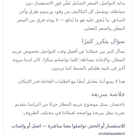
بداية التواصل: السعر الشامل يُعلَن فور الاستفسار دون
برج
العرب
مماطلة، ويشمل كل التكاليف من وقود ورسوم طرق وأجر
خدمات
السائق. ما يُتفَق عليه هو ما يُدفَع — لا يوجد فرق بين السعر
مطار
المعلَن والسعر الفعلي.
برج
العرب
سؤال يتكرر كثيرًا
الدولي
يسأل كثير من عملائنا عن أفضل وقت للتواصل بخصوص عربيه
خدمة
المطار، والإجابة ببساطة: كلما تواصلتم مبكرًا، كان لدينا مرونة
التوصيل
أكبر في تلبية طلبكم بالضبط كما تريدون.
من
مطار
هذا لا يمنع أننا نتعامل أيضًا مع الطلبات العاجلة قدر الإمكان.
برج
العرب
خلاصة سريعة
خدمة
باختصار، يمثل موضوع عربيه المطار جزءًا من التزامنا بتقديم
توصيل
تجربة تنقل مريحة وواضحة لعملائنا في مختلف الظروف.
مطار
برج
للاستفسار أو الحجز، تواصلوا معنا مباشرة — اتصل أو واتساب
العرب
01000948802.
خدمة