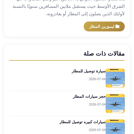
العرب
الشرق الأوسط حيث يستقبل ملايين المسافرين سنويًا بالنسبة
سيارات
لأولئك الذين يصلون إلى المطار أو يغادرونه.
مطار
برج
ليموزين المطار
العرب
مكاتب
ليموزين
مقالات ذات صلة
الاسكندرية
شركات
توصيل
سيارة توصيل للمطار
من
2026-07-04
مطار
برج
حجز سيارات المطار
العرب
ليموزين
2026-07-04
الساحل
الشمالى
سيارات كبيره توصيل للمطار
شركات
2026-07-04
ليموزين