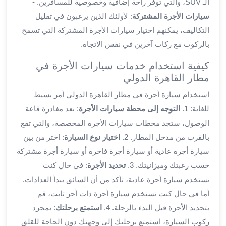
الـ SUV، والتي توفر راحة إضافية وخصوصية للمسافرين. -
ليموزين
سيارات الأجرة المشتركة
: لأولئك الذين يرغبون في تقليل
الجيزة
التكاليف، يمكنهم اختيار سيارات الأجرة المشتركة التي تسمح
ليموزين
بالركوب مع ركاب آخرين في نفس الاتجاه.
رجال
الاعمال
كيفية استخدام خدمات سيارات الأجرة في
ليموزين
مطار القاهرة الدولي
حدائق
الاهرام
استخدام سيارة أجرة في مطار القاهرة الدولي أمر بسيط
ليموزين
للغاية: 1.
التوجه إلى محطة سيارات الأجرة
: بعد مغادرة قاعة
الشيخ
الوصول، ستجد محطات سيارات الأجرة المخصصة، والتي تقع
زايد
بالقرب من مدخل المطار. 2.
اختيار نوع السيارة
: اختر من بين
ليموزين
سيارة أجرة عادية أو سيارة أجرة فاخرة أو سيارة أجرة مشتركة
طنطا
حسب رغبتك وميزانيتك. 3.
تحديد الأجرة
: في حال كنت
ليموزين
تستخدم سيارة أجرة عادية، تأكد من أن السائق يبدأ العدادات.
المنصورة
ليموزين
أما في حال كنت تستخدم سيارة أجرة ذات أجر ثابت، قم
كفر
بتحديد الأجرة قبل البدء بالرحلة. 4.
استمتع برحلتك
: بمجرد
الشيخ
ركوب السيارة، استمتع برحلتك إلى وجهتك دون الحاجة للقلق