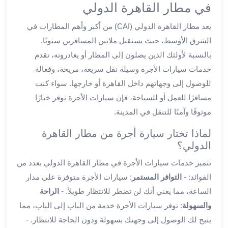
ليموزين
في مطار القاهرة الدولي
اون
يعد مطار القاهرة الدولي (CAI) من أكبر وأهم المطارات في
لاين
الشرق الأوسط، حيث يستقبل ملايين المسافرين سنويًا.
ليموزين
الشروق
بالنسبة لأولئك الذين يصلون إلى المطار أو يغادرونه، تقدم
ليموزين
خدمات سيارات الأجرة وسيلة نقل سريعة، مريحة، وفعالة
مدينتي
للوصول إلى وجهاتهم داخل القاهرة أو خارجها. سواء كنت
ليموزين
مسافرًا للعمل أو للسياحة، فإن سيارات الأجرة توفر خيارًا
الرحاب
موثوقًا وآمنًا للتنقل في المدينة.
ليموزين
التجمع
لماذا تختار سيارة أجرة من مطار القاهرة
الخامس
الدولي؟
ليموزين
تتميز خدمات سيارات الأجرة في مطار القاهرة الدولي بعدد من
القاهرة
الفوائد: -
التوافر المستمر
: سيارات الأجرة متوفرة على مدار
الجديدة
ليموزين
الساعة، مما يعني أنك لن تضطر للانتظار طويلاً. -
الراحة
المقطم
والسهولة
: توفر سيارات الأجرة خدمة من الباب إلى الباب، مما
ليموزين
يتيح لك الوصول إلى وجهتك بسهولة ودون الحاجة للانتظار. -
المعادي