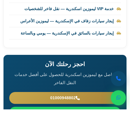
العرب
خدمة VIP ليموزين اسكندرية — نقل فاخر للشخصيات
العجمي
ليموزين
إيجار سيارات زفاف في الإسكندرية — ليموزين الأعراس
برج
العرب
إيجار سيارات بالسائق في الإسكندرية — يومي وبالساعة
العين
السخنة
ليموزين
برج
احجز رحلتك الآن
العرب
الغردقة
تواصل مع ليموزين اسكندرية للحصول على أفضل خدمات
ليموزين
النقل الفاخر
برج
العرب
01000948802
القاهرة
ليموزين
واتساب
برج
العرب
دهب