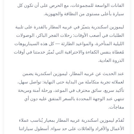
بالسائق
الفانات الواسعة للمجموعات، مع الحرص على أن تكون كل
من
سيارة بأعلى مستوى من النظافة والجهوزية.
مطار
برج
ليموزين اسكندرية يتميّز في عربيه المطار بالقدرة على تلبية
العرب
الطلبات في أصعب الأوقات: رحلات الفجر الباكر، الوصولات
ليموزين
مطار
الليلية المتأخرة، والمواعيد الطارئة — كل هذه السيناريوهات
برج
مُغطاة بنفس الكفاءة والاحترافية التي تُميّز خدمتنا في أوقات
العرب
الذروة العادية.
الدولي
تأجير
عند الحديث عن عربيه المطار، ليموزين اسكندرية يضمن
سيارات
لعملائه تجربة متكاملة من البداية حتى النهاية: تواصل سهل،
برج
تأكيد سريع، سائق محترف في الموعد، ورحلة آمنة ومريحة
العرب
تنتهي عند الوجهة المحددة بالسعر المتفق عليه دون أي
بالسائق
مفاجآت.
ليموزين
مطار
تُقدّم ليموزين اسكندرية عربيه المطار بمعيار يُناسب عملاء
برج
الأعمال والأفراد والعائلات على حد سواء. أسطول سياراتنا
العرب