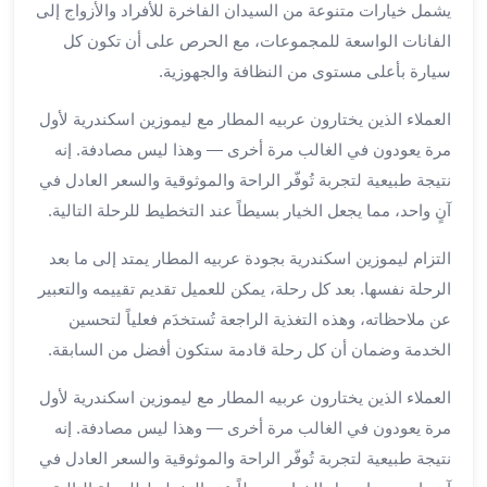
يشمل خيارات متنوعة من السيدان الفاخرة للأفراد والأزواج إلى
الي
مرسي
الفانات الواسعة للمجموعات، مع الحرص على أن تكون كل
مطروح
سيارة بأعلى مستوى من النظافة والجهوزية.
تاجير
سيارات
العملاء الذين يختارون عربيه المطار مع ليموزين اسكندرية لأول
من
مرة يعودون في الغالب مرة أخرى — وهذا ليس مصادفة. إنه
مطار
نتيجة طبيعية لتجربة تُوفّر الراحة والموثوقية والسعر العادل في
برج
آنٍ واحد، مما يجعل الخيار بسيطاً عند التخطيط للرحلة التالية.
العرب
ليموزين
التزام ليموزين اسكندرية بجودة عربيه المطار يمتد إلى ما بعد
الاسكندريه
الرحلة نفسها. بعد كل رحلة، يمكن للعميل تقديم تقييمه والتعبير
الي
عن ملاحظاته، وهذه التغذية الراجعة تُستخدَم فعلياً لتحسين
السويس
الخدمة وضمان أن كل رحلة قادمة ستكون أفضل من السابقة.
تاكسي
من
العملاء الذين يختارون عربيه المطار مع ليموزين اسكندرية لأول
مطار
مرة يعودون في الغالب مرة أخرى — وهذا ليس مصادفة. إنه
برج
نتيجة طبيعية لتجربة تُوفّر الراحة والموثوقية والسعر العادل في
العرب
توصيل