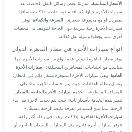
الأسعار المناسبة
: مقارنةً ببعض وسائل النقل الخاصة، تعد
ليموزين
سيارات الأجرة خيارًا أكثر اقتصادية، خاصة إذا كنت مسافرًا
العاشر
بمفردك أو مع مجموعة صغيرة. -
السرعة والكفاءة
: توفر
من
سيارات الأجرة رحلة سريعة دون الحاجة للتوقف في محطات
رمضان
ليموزين
أخرى، مما يجعلها وسيلة نقل فعالة.
الزمالك
أنواع سيارات الأجرة في مطار القاهرة الدولي
ليموزين
مصر
يوفر مطار القاهرة الدولي عدة أنواع من سيارات الأجرة، بما
الجديدة
يتناسب مع احتياجات المسافرين المختلفة: -
سيارات الأجرة
ليموزين
العادية
: وهي سيارات الأجرة المتوفرة بشكل دائم في المطار،
مدينة
وتعمل بنظام العدادات، حيث يتم احتساب الأجرة بناءً على
نصر
المسافة المقطوعة. -
خدمة سيارات الأجرة الخاصة بالمطار
:
ليموزين
تتميز هذه الخدمة بأسعار ثابتة، حيث يتم تحديد الأجرة قبل بدء
القاهرة
ليموزين
الرحلة، مما يتيح للمسافر معرفة تكلفة الرحلة مسبقًا. -
مصر
سيارات الأجرة الفاخرة
: إذا كنت ترغب في رحلة أكثر راحة،
ليموزين
تتوفر سيارات أجرة فاخرة مثل السيارات السيدان الفاخرة أو
العجمي