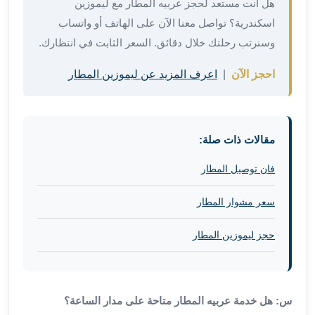
برج
هل أنت مستعد لحجز عربيه المطار مع ليموزين
العرب
اسكندرية؟ تواصل معنا الآن على الهاتف أو واتساب
والإسكندرية
وسنرتب رحلتك خلال دقائق. السعر الثابت في انتظارك.
ليموزين
اسكندرية
احجز الآن
|
اعرف المزيد عن ليموزين المطار
مطار
القاهرة
ليموزين
الاسكندريه
مقالات ذات صلة:
شرم
فان توصيل المطار
الشيخ
توصيل
سعر مشوار المطار
ليموزين
الاسكندريه
حجز ليموزين المطار
سيارات
ليموزين
الاسكندرية
اسعار
س: هل خدمة عربيه المطار متاحة على مدار الساعة؟
ليموزين