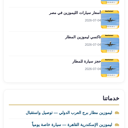
مطار
أسعار سيارات الليموزين في مصر
برج
العرب
2026-07-04
ليموزين
برج
تاكسي ليموزين المطار
العرب
2026-07-04
اسكندرية
ليموزين
حجز سيارة للمطار
برج
العرب
2026-07-04
الساحل
الشمالي
ليموزين
برج
خدماتنا
العرب
العاصمة
ليموزين مطار برج العرب الدولي — توصيل واستقبال
ليموزين
برج
ليموزين الإسكندرية القاهرة — سيارة خاصة يومياً