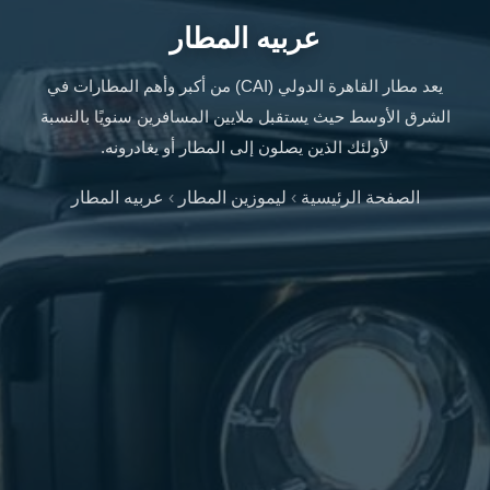
ليموزين
عربيه المطار
الإسكندرية
من
يعد مطار القاهرة الدولي (CAI) من أكبر وأهم المطارات في
مطار
القاهرة
الشرق الأوسط حيث يستقبل ملايين المسافرين سنويًا بالنسبة
ليموزين
لأولئك الذين يصلون إلى المطار أو يغادرونه.
مطار
العاصمة
الصفحة الرئيسية
›
ليموزين المطار
›
عربيه المطار
الادارية
ليموزين
البحر
الأحمر
من
مطار
القاهرة
تاكسي
العاصمة
ليموزين
السخنة