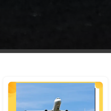
من
مطار
برج
العرب
الى
الساحل
الشمالي
ليموزين
المنوفية
مطار
القاهرة
ليموزين
ليموزين
البحيرة
ليموزين
بلطيم
ليموزين
بورسعيد
ليموزين