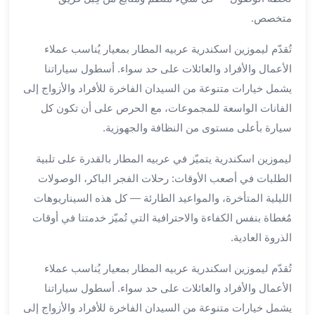
برج
متخصص.
العرب
الى
تُقدّم ليموزين اسكندرية عربيه المطار بمعيار يُناسب عملاء
الساحل
الأعمال والأفراد والعائلات على حد سواء. أسطول سياراتنا
الشمالي
يشمل خيارات متنوعة من السيدان الفاخرة للأفراد والأزواج إلى
ايجار
الفانات الواسعة للمجموعات، مع الحرص على أن تكون كل
سيارات
سيارة بأعلى مستوى من النظافة والجهوزية.
بالسائق
مطار
ليموزين اسكندرية يتميّز في عربيه المطار بالقدرة على تلبية
برج
الطلبات في أصعب الأوقات: رحلات الفجر الباكر، الوصولات
العرب
خدمة
الليلية المتأخرة، والمواعيد الطارئة — كل هذه السيناريوهات
أهلا
مُغطاة بنفس الكفاءة والاحترافية التي تُميّز خدمتنا في أوقات
مطار
الذروة العادية.
برج
العرب
تُقدّم ليموزين اسكندرية عربيه المطار بمعيار يُناسب عملاء
ايجار
الأعمال والأفراد والعائلات على حد سواء. أسطول سياراتنا
سيارات
يشمل خيارات متنوعة من السيدان الفاخرة للأفراد والأزواج إلى